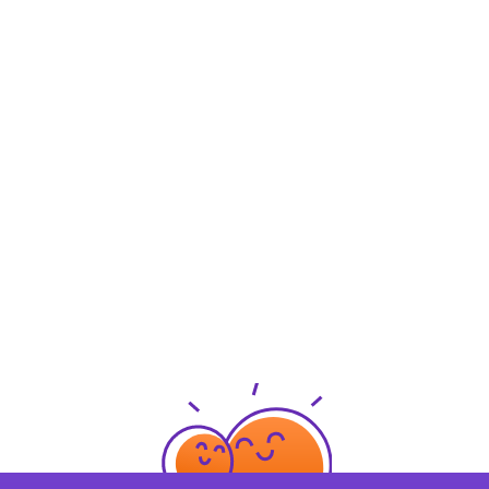
Familie Fox
Floogals
fragFinn
Friends
FUSE
Gabby's Dollhouse
Game Keepers
Gangnam Project
GEOLINO TV
Gigantosaurus
Glücksbärchis
Go Jetters
Grizzy & die Lemminge
Gustavs Welt