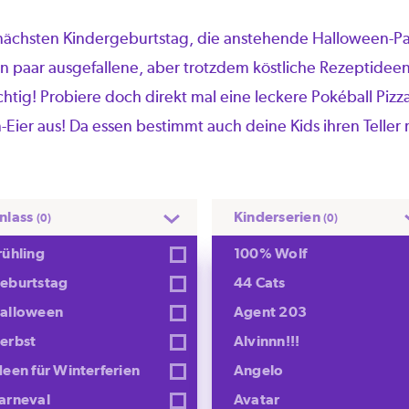
n nächsten Kindergeburtstag, die anstehende Halloween-P
in paar ausgefallene, aber trotzdem köstliche Rezeptideen
chtig! Probiere doch direkt mal eine leckere Pokéball Pizz
-Eier aus! Da essen bestimmt auch deine Kids ihren Teller 
nlass
Kinderserien
(0)
(0)
rühling
100% Wolf
eburtstag
44 Cats
alloween
Agent 203
erbst
Alvinnn!!!
deen für Winterferien
Angelo
arneval
Avatar