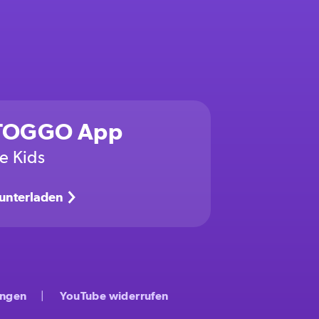
 TOGGO App
re Kids
runterladen
ungen
YouTube widerrufen