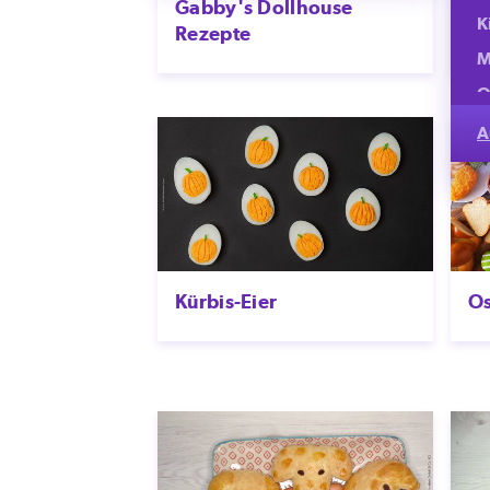
Gabby's Dollhouse
D
K
Rezepte
En
M
O
S
A
S
S
S
V
Kürbis-Eier
Os
V
W
W