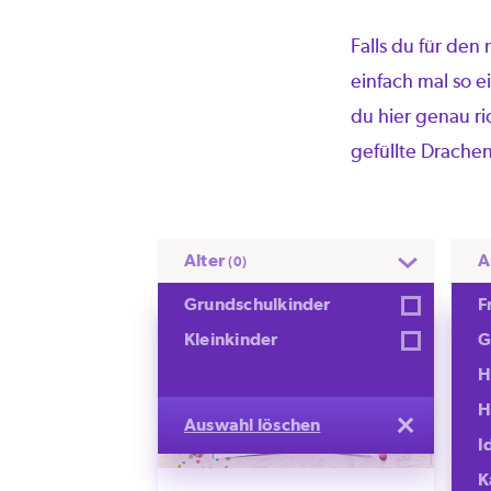
Falls du für de
einfach mal so e
du hier genau ri
gefüllte Drachen
Alter
A
(0)
Grundschulkinder
F
Kleinkinder
G
H
H
Auswahl löschen
I
K