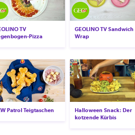
Captain Tsubasa
Casagrandes
Chuggington
EOLINO TV
GEOLINO TV Sandwich
City Abenteuer
egenbogen-Pizza
Wrap
CoComelon
Dino Ranch
Dora
Dragons
​Dragons – Die jungen
Drachenretter: Helden
der Lüfte
DreamZzz
W Patrol Teigtaschen
Halloween Snack: Der
Ehrlich Brothers Magic
kotzende Kürbis
School
Eintracht und Ich