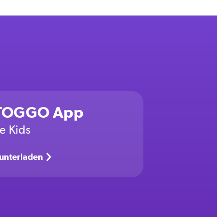
 TOGGO App
re Kids
runterladen