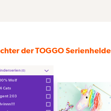
Lichter der TOGGO Serienheld
inderserien
(0)
00% Wolf
4 Cats
gent 203
lvinnn!!!