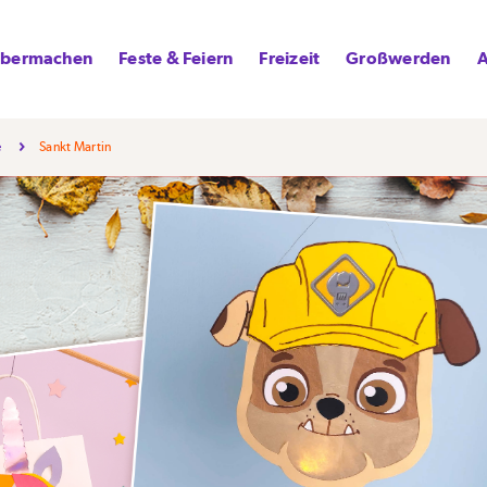
lbermachen
Feste & Feiern
Freizeit
Großwerden
A
e
Sankt Martin