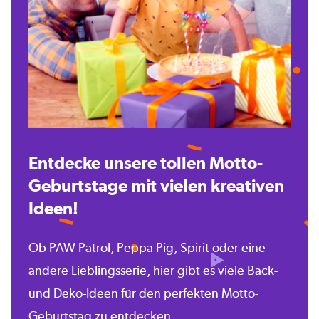
Entdecke unsere tollen Motto-
Geburtstage mit vielen kreativen
Ideen!
Ob PAW Patrol, Peppa Pig, Spirit oder eine
andere Lieblingsserie, hier gibt es viele Back-
und Deko-Ideen für den perfekten Motto-
Geburtstag zu entdecken.