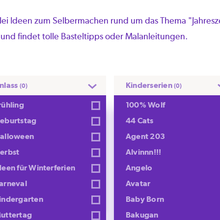
erlei Ideen zum Selbermachen rund um das Thema "Jahresze
 und findet tolle Basteltipps oder Malanleitungen.
nlass
Kinderserien
(0)
(0)
rühling
100% Wolf
eburtstag
44 Cats
alloween
Agent 203
erbst
Alvinnn!!!
deen für Winterferien
Angelo
arneval
Avatar
njago Schnitzeljagd
Peppa Pig Eierbecher-
indergarten
Baby Born
Familie
uttertag
Bakugan