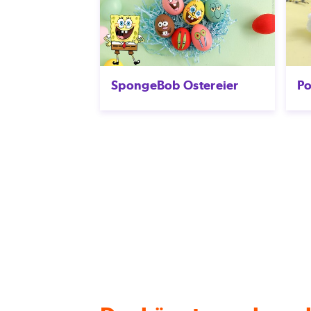
SpongeBob Ostereier
P