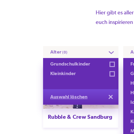
Hier gibt es all
euch inspirieren
Alter
A
(0)
Grundschulkinder
F
Kleinkinder
G
H
H
Auswahl löschen
I
K
Rubble & Crew Sandburg
Ni
K
M