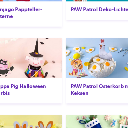
Chuggington
njago Pappteller-
PAW Patrol Deko-Lichte
City Abenteuer
terne
CoComelon
Dino Ranch
Dora
Dragons
​Dragons – Die jungen
Drachenretter: Helden
der Lüfte
DreamZzz
ppa Pig Halloween
PAW Patrol Osterkorb m
Ehrlich Brothers Magic
rbis
Keksen
School
Eintracht und Ich
Familie Fox
Floogals