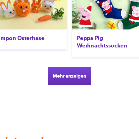
fragFinn
Friends
FUSE
Gabby's Dollhouse
ompon Osterhase
Peppa Pig
Game Keepers
Weihnachtssocken
Gangnam Project
GEOLINO TV
Gigantosaurus
Mehr anzeigen
Go Jetters
Grizzy & die Lemminge
Gustavs Welt
Haikyu!!
He-Man and the Masters
of the Universe
Hello Kitty