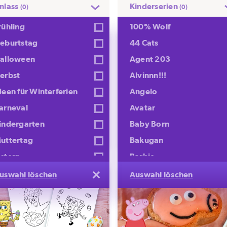
nlass
Kinderserien
(0)
(0)
rühling
100% Wolf
eburtstag
44 Cats
alloween
Agent 203
erbst
Alvinnn!!!
deen für Winterferien
Angelo
arneval
Avatar
W Patrol Osterkorb mit
Rubble Oster-
indergarten
Baby Born
eksen
Überraschung
uttertag
Bakugan
stern
Barbie
ankt Martin
Batwheels
uswahl löschen
Auswahl löschen
chule
Benjamin Blümchen
ilvester
Beyblade
ommer
Billy