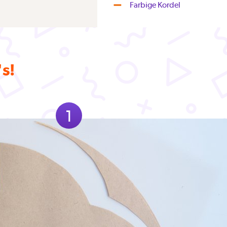
Farbige Kordel
's!
1