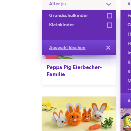
Alter
A
(0)
Grundschulkinder
F
Kleinkinder
G
H
H
Auswahl löschen
I
K
Peppa Pig Eierbecher-
PA
K
Familie
K
M
O
S
A
S
S
S