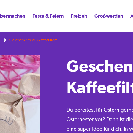
lbermachen
Feste & Feiern
Freizeit
Großwerden
A
Geschenktüte aus Kaffeefiltern
Geschen
Kaffeefil
Du bereitest für Ostern gern
Osternester vor? Dann ist di
eine super Idee für dich. In 