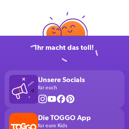
Ihr macht das toll!
Unsere Socials
für euch
Die TOGGO App
für eure Kids