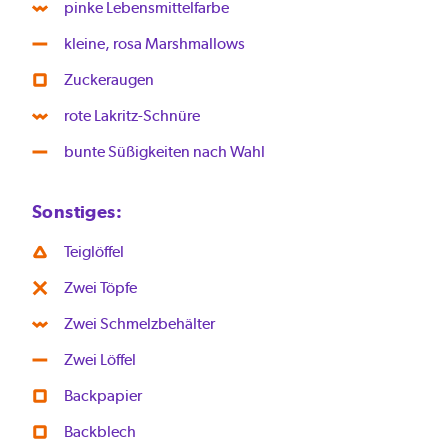
pinke Lebensmittelfarbe
kleine, rosa Marshmallows
Zuckeraugen
rote Lakritz-Schnüre
bunte Süßigkeiten nach Wahl
Sonstiges:
Teiglöffel
Zwei Töpfe
Zwei Schmelzbehälter
Zwei Löffel
Backpapier
Backblech