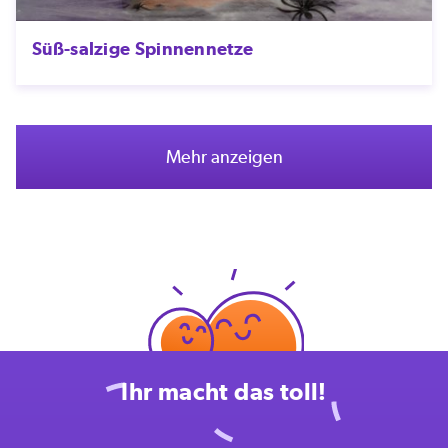
Süß-salzige Spinnennetze
Mehr anzeigen
Ihr macht das toll!