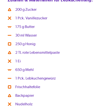
200 g Zucker
1 Pck. Vanillezucker
175 g Butter
30 ml Wasser
250 g Honig
2 TL rote Lebensmittelpaste
1 Ei
650 g Mehl
1 Pck. Lebkuchengewürz
Frischhaltefolie
Backpapier
Nudelholz