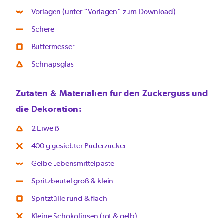
Vorlagen (unter “Vorlagen” zum Download)
Schere
Buttermesser
Schnapsglas
Zutaten & Materialien für den Zuckerguss und
die Dekoration:
2 Eiweiß
400 g gesiebter Puderzucker
Gelbe Lebensmittelpaste
Spritzbeutel groß & klein
Spritztülle rund & flach
Kleine Schokolinsen (rot & gelb)