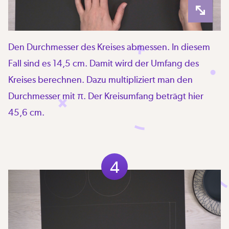
Den Durchmesser des Kreises abmessen. In diesem
Fall sind es 14,5 cm. Damit wird der Umfang des
Kreises berechnen. Dazu multipliziert man den
Durchmesser mit π. Der Kreisumfang beträgt hier
45,6 cm.
4