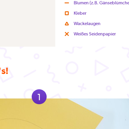
Blumen (z.B. Gänseblümch
Kleber
Wackelaugen
Weißes Seidenpapier
's!
1