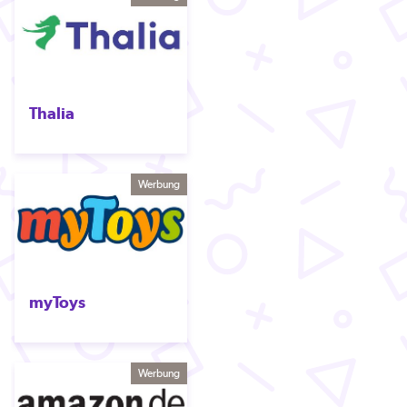
Thalia
Werbung
myToys
Werbung