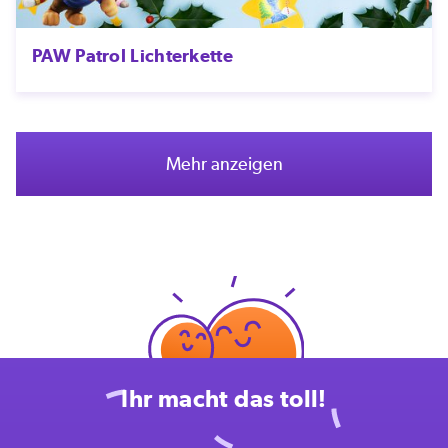
PAW Patrol Lichterkette
Mehr anzeigen
Ihr macht das toll!