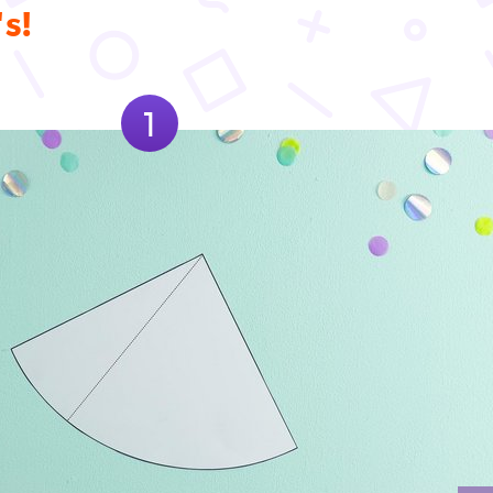
's!
1