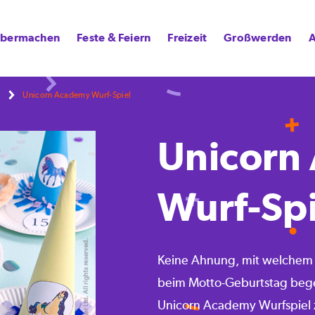
lbermachen
Feste & Feiern
Freizeit
Großwerden
A
Unicorn Academy Wurf-Spiel
Unicorn
Wurf-Spi
Keine Ahnung, mit welchem P
beim Motto-Geburtstag bege
Unicorn Academy Wurfspiel z