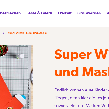
lbermachen
Feste & Feiern
Freizeit
Großwerden
A
Super Wings Flügel und Maske
Super Wi
und Mas
Endlich können eure Kinder
fliegen, denn hier gibt es J
sowie viele tolle Masken-V