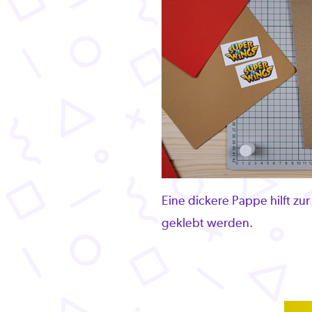
Eine dickere Pappe hilft zur
geklebt werden.