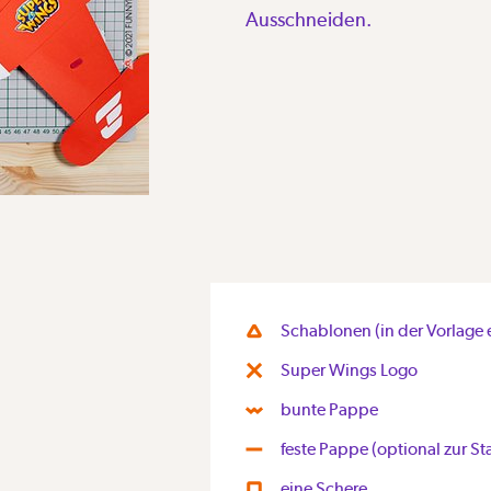
Ausschneiden.
Schablonen (in der Vorlage 
Super Wings Logo
bunte Pappe
feste Pappe (optional zur St
eine Schere