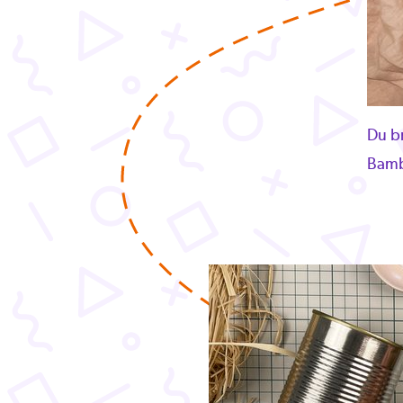
Du br
Bamb