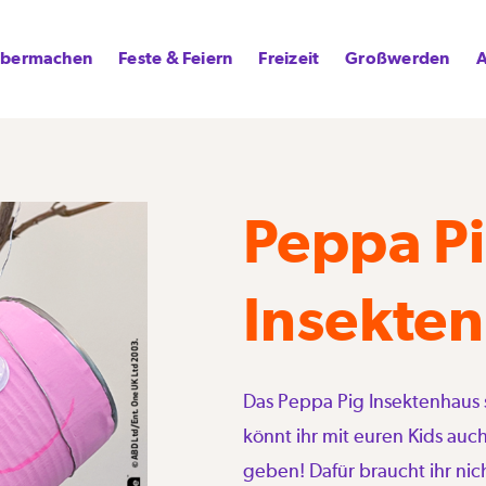
lbermachen
Feste & Feiern
Freizeit
Großwerden
A
Peppa P
Insekten
Das Peppa Pig Insektenhaus s
könnt ihr mit euren Kids auc
geben! Dafür braucht ihr nic