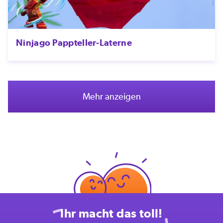
Ninjago Pappteller-Laterne
Mehr anzeigen
Ihr macht das toll!