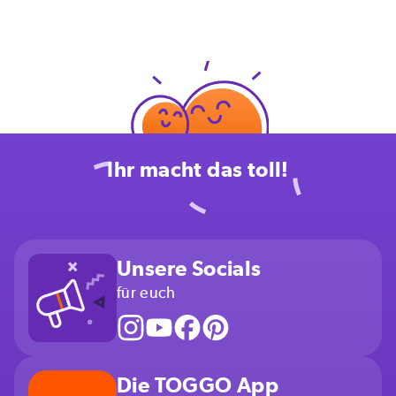
Ihr macht das toll!
Unsere Socials
für euch
Die TOGGO App