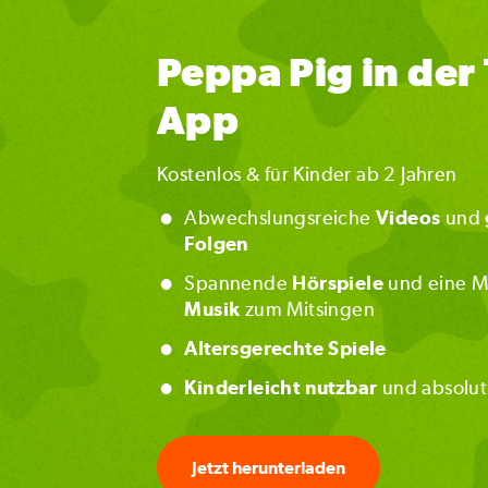
Peppa Pig in de
App
Kostenlos & für Kinder ab 2 Jahren
•
Abwechslungsreiche
Videos
und
Folgen
•
Spannende
Hörspiele
und eine 
Musik
zum Mitsingen
•
Altersgerechte Spiele
•
Kinderleicht nutzbar
und absolu
Jetzt herunterladen