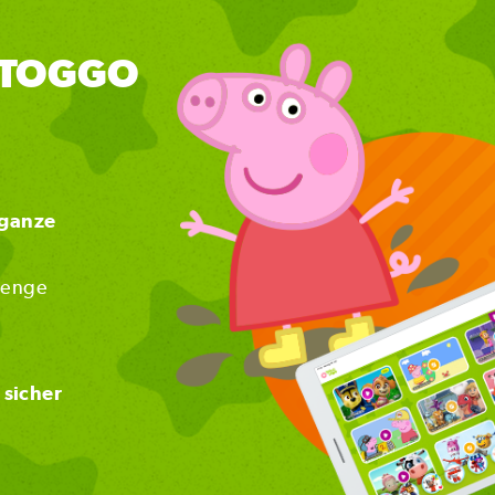
r TOGGO
ganze
Menge
t
sicher