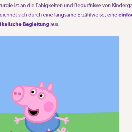
urgie ist an die Fähigkeiten und Bedürfnisse von Kinderg
eichnet sich durch eine langsame Erzählweise, eine
einfa
ikalische Begleitung
aus.