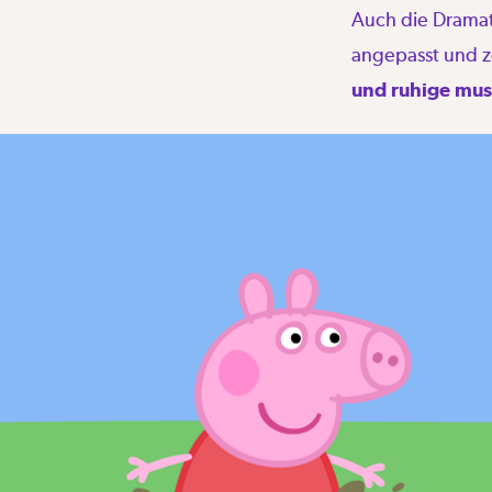
Auch die Dramat
angepasst und z
und ruhige mus