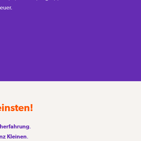
euer.
insten!
seherfahrung
.
nz Kleinen
.