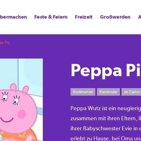
lbermachen
Feste & Feiern
Freizeit
Großwerden
A
pa Pig
Peppa P
Kinderserien
Kleinkinder
ab 2 Jahre
Peppa Wutz ist ein neugieri
zusammen mit ihren Eltern, 
ihrer Babyschwester Evie in
erlebt zu Hause, bei Oma un