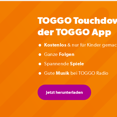
TOGGO Touchdow
der TOGGO App
•
Kostenlos
& nur für Kinder gemac
•
Ganze
Folgen
•
Spannende
Spiele
•
Gute
Musik
bei TOGGO Radio
Jetzt herunterladen