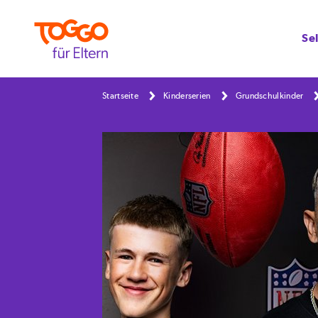
Se
Startseite
Kinderserien
Grundschulkinder