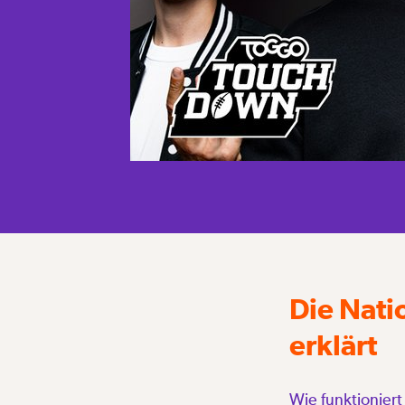
Die Nati
erklärt
Wie funktionier