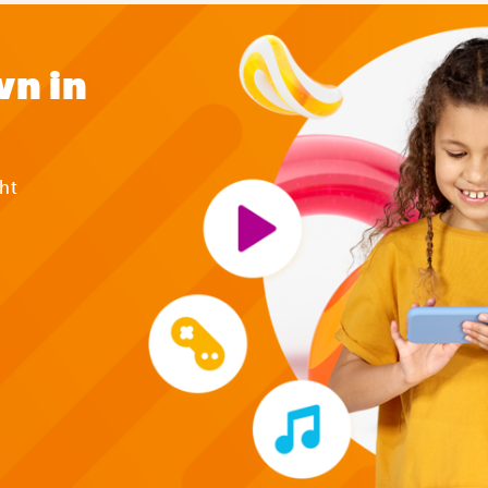
n in
ht