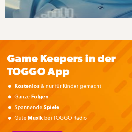
Game Keepers in der
TOGGO App
•
Kostenlos
& nur für Kinder gemacht
•
Ganze
Folgen
•
Spannende
Spiele
•
Gute
Musik
bei TOGGO Radio