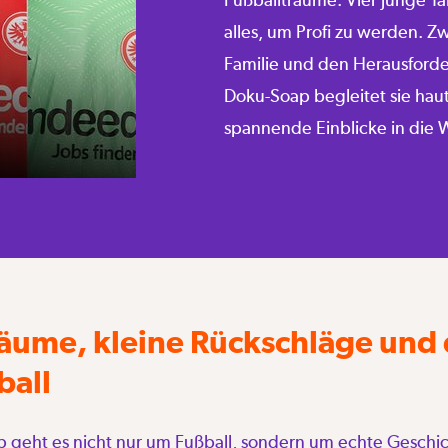
alles, um Profi zu werden. Z
Familie und den Herausford
Doku-Soap begleitet sie hau
spannende Einblicke in die 
äume, kleine Rückschläge und 
ball
p geht es nicht nur um Fußball, sondern um echte Geschic