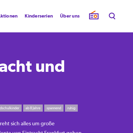
ktionen
Kinderserien
Über uns
racht und
dschulkinder
ab 8 Jahre
spannend
ruhig
reht sich alles um große
lente von Eintracht Frankfurt geben