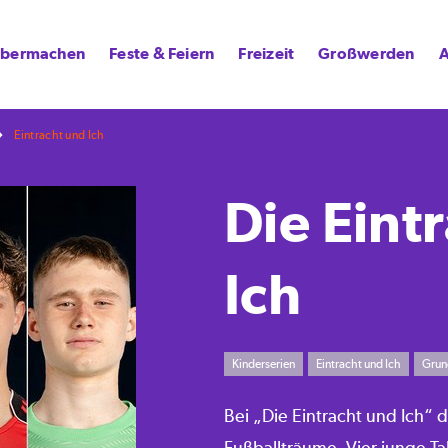
lbermachen
Feste & Feiern
Freizeit
Großwerden
A
Eintracht und Ich
Die Eint
Ich
Kinderserien
Eintracht und Ich
Grun
Bei „Die Eintracht und Ich“ d
Fußballträume. Vier junge Ta