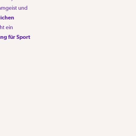
eamgeist und
lichen
ht ein
ng für Sport