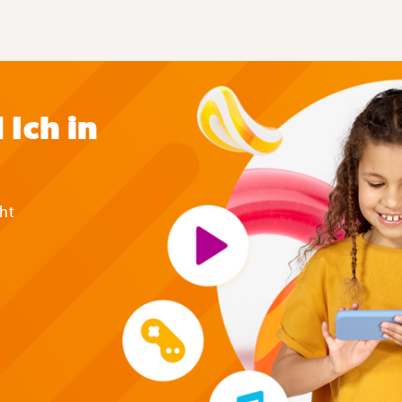
 Ich in
ht