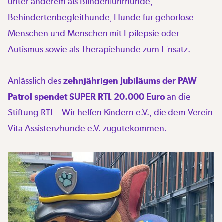
unter anderem als Blindenführhunde,
Behindertenbegleithunde, Hunde für gehörlose
Menschen und Menschen mit Epilepsie oder
Autismus sowie als Therapiehunde zum Einsatz.
Anlässlich des
zehnjährigen Jubiläums der PAW
Patrol spendet SUPER RTL 20.000 Euro
an die
Stiftung RTL – Wir helfen Kindern e.V., die dem Verein
Vita Assistenzhunde e.V. zugutekommen.