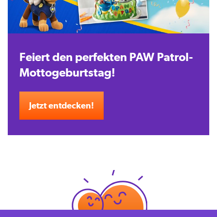
Feiert den perfekten PAW Patrol-
Mottogeburtstag!
Jetzt entdecken!