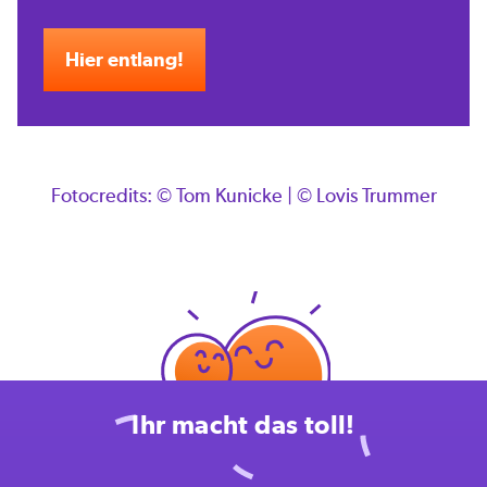
Hier entlang!
Fotocredits: © Tom Kunicke | © Lovis Trummer
Ihr macht das toll!