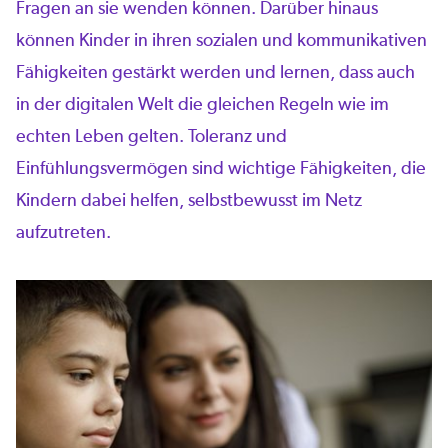
Fragen an sie wenden können. Darüber hinaus
können Kinder in ihren sozialen und kommunikativen
Fähigkeiten gestärkt werden und lernen, dass auch
in der digitalen Welt die gleichen Regeln wie im
echten Leben gelten. Toleranz und
Einfühlungsvermögen sind wichtige Fähigkeiten, die
Kindern dabei helfen, selbstbewusst im Netz
aufzutreten.