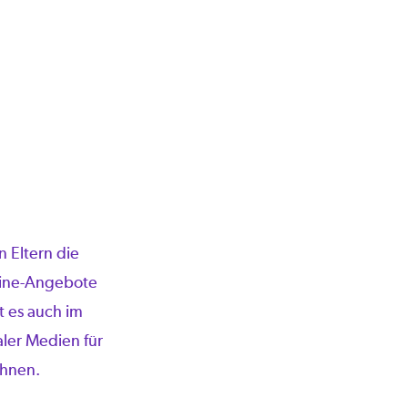
 Eltern die
line-Angebote
t es auch im
ler Medien für
chnen.