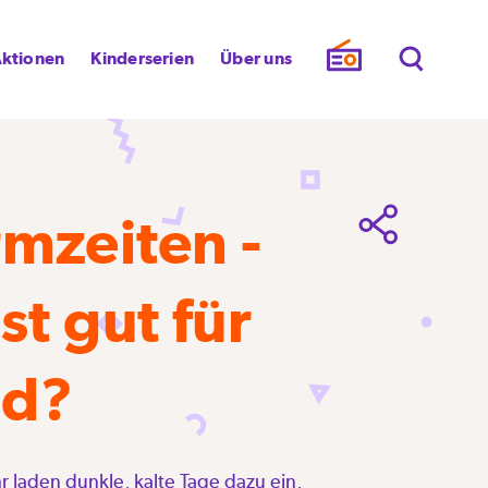
ktionen
Kinderserien
Über uns
rmzeiten -
ist gut für
nd?
r laden dunkle, kalte Tage dazu ein,